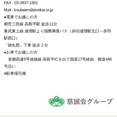
FAX : 03-3937-1901
Mail : koubaien@jiseikai.or.jp
●電車でお越しの方
都営三田線 高島平駅 徒歩11分
東武東上線 成増駅より国際興業バス（赤02成増駅北口～赤羽
駅西口）
「徳丸西」下車 徒歩２分
●お車でお越しの方
首都高速5号池袋線 高島平ICを出て国道17号経由、都道446
号沿い
■
駐車場完備